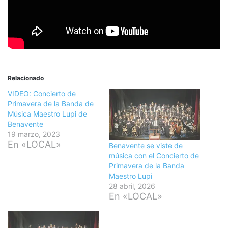
Relacionado
VIDEO: Concierto de
Primavera de la Banda de
Música Maestro Lupi de
Benavente
19 marzo, 2023
En «LOCAL»
Benavente se viste de
música con el Concierto de
Primavera de la Banda
Maestro Lupi
28 abril, 2026
En «LOCAL»