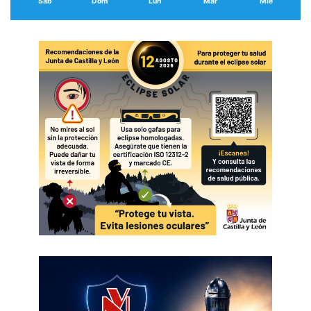
Sáb
Dom
Lun
Mar
Mié