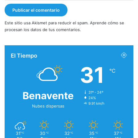
Este sitio usa Akismet para reducir el spam.
Aprende cómo se
procesan los datos de tus comentarios.
El Tiempo
31
℃
Benavente
31º - 24º
24%
9.91 km/h
Nubes dispersas
31
30
32
35
37
℃
℃
℃
℃
℃