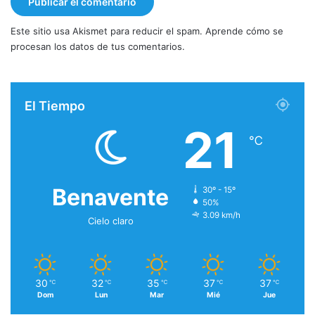
Este sitio usa Akismet para reducir el spam.
Aprende cómo se
procesan los datos de tus comentarios.
El Tiempo
21
℃
Benavente
30º - 15º
50%
3.09 km/h
Cielo claro
30
32
35
37
37
℃
℃
℃
℃
℃
Dom
Lun
Mar
Mié
Jue