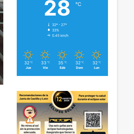
28
℃
32º - 27º
33%
0.45 km/h
32
33
35
32
32
℃
℃
℃
℃
℃
Jue
Vie
Sáb
Dom
Lun