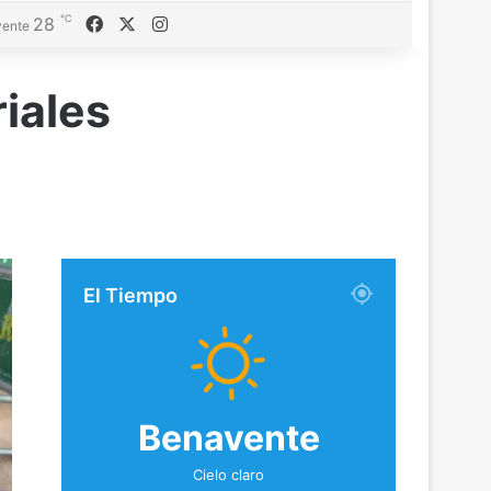
℃
Facebook
X
Instagram
28
ente
riales
El Tiempo
Benavente
Cielo claro