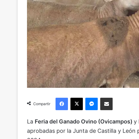
Facebook
X
Messenger
Compartir via Email
Compartir
La
Feria del Ganado Ovino (Ovicampos)
y 
aprobadas por la Junta de Castilla y León 