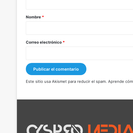
a
r
Nombre
*
i
o
*
Correo electrónico
*
Este sitio usa Akismet para reducir el spam.
Aprende cómo