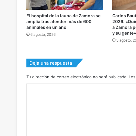
El hospital de la fauna de Zamora se
Carlos Baut
amplía tras atender más de 600
2026: «Qui
animales en un año
a Zamora po
y su gente
6 agosto, 2026
5 agosto, 
Deja una respuesta
Tu dirección de correo electrónico no será publicada.
Los
C
o
m
e
n
t