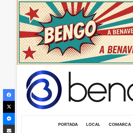
Facebook
X
Messenger
PORTADA
LOCAL
COMARCA
Compartir via Email