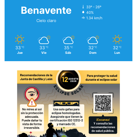
Benavente
33º - 26º
40%
1.34 km/h
Cielo claro
33
33
35
32
32
℃
℃
℃
℃
℃
Jue
Vie
Sáb
Dom
Lun