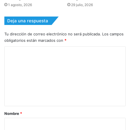
1 agosto, 2026
29 julio, 2026
Deja una respuesta
Tu dirección de correo electrónico no será publicada.
Los campos
obligatorios están marcados con
*
C
o
m
e
n
t
a
r
Nombre
*
i
o