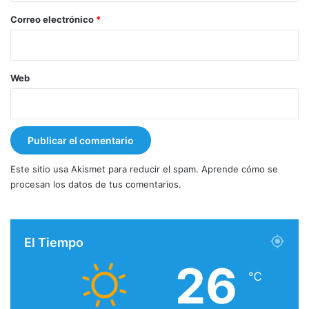
*
Correo electrónico
*
Web
Este sitio usa Akismet para reducir el spam.
Aprende cómo se
procesan los datos de tus comentarios.
El Tiempo
26
℃