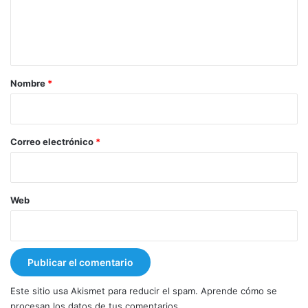
n
t
a
r
Nombre
*
i
o
*
Correo electrónico
*
Web
Este sitio usa Akismet para reducir el spam.
Aprende cómo se
procesan los datos de tus comentarios.