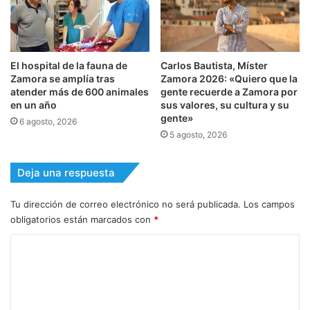
El hospital de la fauna de
Carlos Bautista, Míster
Zamora se amplía tras
Zamora 2026: «Quiero que la
atender más de 600 animales
gente recuerde a Zamora por
en un año
sus valores, su cultura y su
gente»
6 agosto, 2026
5 agosto, 2026
Deja una respuesta
Tu dirección de correo electrónico no será publicada.
Los campos
obligatorios están marcados con
*
C
o
m
e