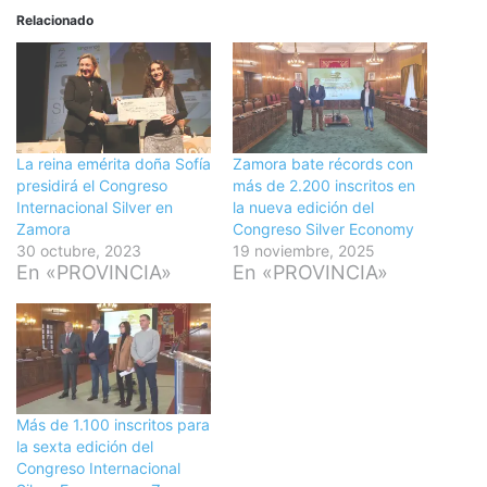
Relacionado
La reina emérita doña Sofía
Zamora bate récords con
presidirá el Congreso
más de 2.200 inscritos en
Internacional Silver en
la nueva edición del
Zamora
Congreso Silver Economy
30 octubre, 2023
19 noviembre, 2025
En «PROVINCIA»
En «PROVINCIA»
Más de 1.100 inscritos para
la sexta edición del
Congreso Internacional