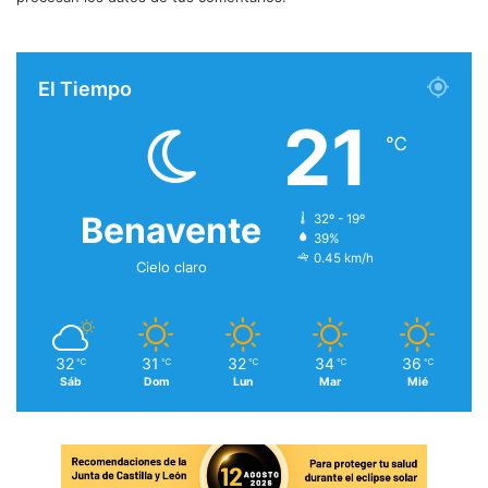
El Tiempo
21
℃
Benavente
32º - 19º
39%
0.45 km/h
Cielo claro
32
31
32
34
36
℃
℃
℃
℃
℃
Sáb
Dom
Lun
Mar
Mié