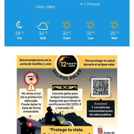
1.79 km/h
Cielo claro
29
32
32
32
35
℃
℃
℃
℃
℃
Vie
Sáb
Dom
Lun
Mar