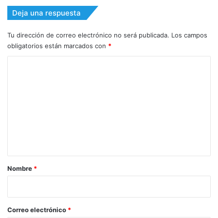
Deja una respuesta
Tu dirección de correo electrónico no será publicada.
Los campos
obligatorios están marcados con
*
C
o
m
e
n
t
a
r
Nombre
*
i
o
*
Correo electrónico
*