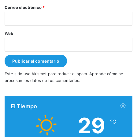
*
Correo electrónico
*
Web
Este sitio usa Akismet para reducir el spam.
Aprende cómo se
procesan los datos de tus comentarios.
El Tiempo
29
℃