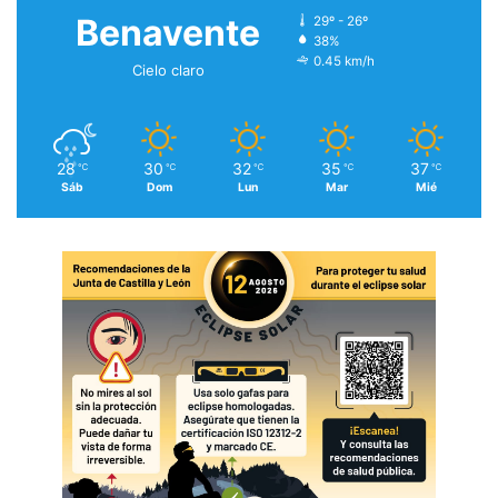
Benavente
29º - 26º
38%
0.45 km/h
Cielo claro
28
30
32
35
37
℃
℃
℃
℃
℃
Sáb
Dom
Lun
Mar
Mié