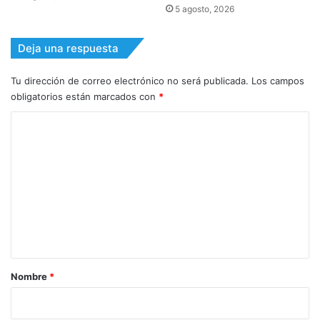
5 agosto, 2026
Deja una respuesta
Tu dirección de correo electrónico no será publicada.
Los campos
obligatorios están marcados con
*
C
o
m
e
n
t
a
r
Nombre
*
i
o