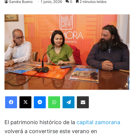
Sandra Bueno
1 junio, 2026
0
2 minutos leídos
Facebook
X
Messenger
WhatsApp
Telegram
Compartir via Email
El patrimonio histórico de la
capital zamorana
volverá a convertirse este verano en