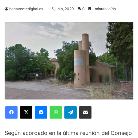
benaventedigital.es
5 junio, 2020
0
1 minuto leído
Facebook
X
Messenger
WhatsApp
Telegram
Compartir via Email
Según acordado en la última reunión del Consejo