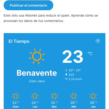
Este sitio usa Akismet para reducir el spam.
Aprende cómo se
procesan los datos de tus comentarios.
El Tiempo
23
℃
Benavente
33º - 23º
52%
2.24 km/h
Cielo claro
33
34
35
36
38
℃
℃
℃
℃
℃
Dom
Lun
Mar
Mié
Jue