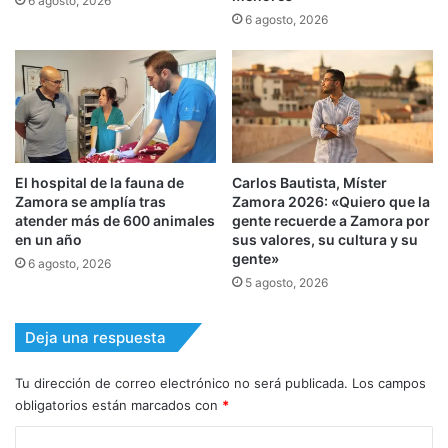
6 agosto, 2026
6 agosto, 2026
El hospital de la fauna de
Carlos Bautista, Míster
Zamora se amplía tras
Zamora 2026: «Quiero que la
atender más de 600 animales
gente recuerde a Zamora por
en un año
sus valores, su cultura y su
gente»
6 agosto, 2026
5 agosto, 2026
Deja una respuesta
Tu dirección de correo electrónico no será publicada.
Los campos
obligatorios están marcados con
*
C