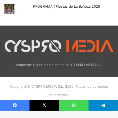
PROGRAMA | Fiestas de La Bañeza 2026
Benavente Digital
es un medio de
CYSPRO MEDIA S.L.
Copyright © CYSPRO MEDIA S.L. 2026. Todos los derechos
reservados.
Facebook
X
Instagram
Facebook
X
WhatsApp
Telegram