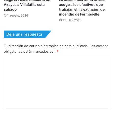
Azayca a Villafáfila este
acoge a los efectivos que
sábado
trabajan en la extinción del
incendio de Fermoselle
1 agosto, 2026
31 julio, 2026
Deja una respuesta
Tu dirección de correo electrónico no será publicada.
Los campos
obligatorios están marcados con
*
C
o
m
e
n
t
a