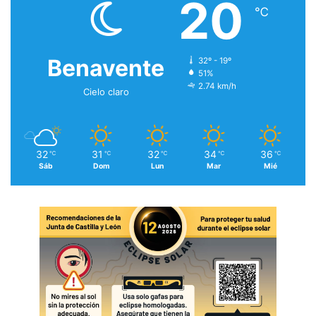
20
℃
Benavente
32º - 19º
51%
2.74 km/h
Cielo claro
32
31
32
34
36
℃
℃
℃
℃
℃
Sáb
Dom
Lun
Mar
Mié