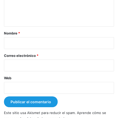
e
n
t
a
r
Nombre
*
i
o
*
Correo electrónico
*
Web
Este sitio usa Akismet para reducir el spam.
Aprende cómo se