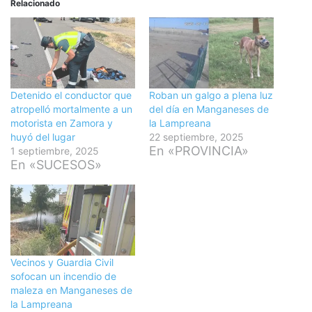
Relacionado
Detenido el conductor que
Roban un galgo a plena luz
atropelló mortalmente a un
del día en Manganeses de
motorista en Zamora y
la Lampreana
huyó del lugar
22 septiembre, 2025
En «PROVINCIA»
1 septiembre, 2025
En «SUCESOS»
Vecinos y Guardia Civil
sofocan un incendio de
maleza en Manganeses de
la Lampreana