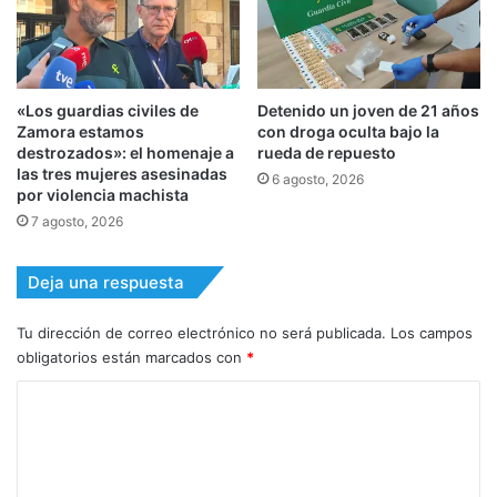
«Los guardias civiles de
Detenido un joven de 21 años
Zamora estamos
con droga oculta bajo la
destrozados»: el homenaje a
rueda de repuesto
las tres mujeres asesinadas
6 agosto, 2026
por violencia machista
7 agosto, 2026
Deja una respuesta
Tu dirección de correo electrónico no será publicada.
Los campos
obligatorios están marcados con
*
C
o
m