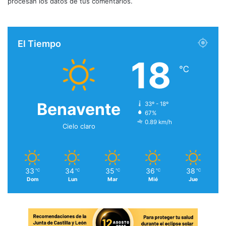
procesan los datos de tus comentarios.
El Tiempo
18
℃
Benavente
33º - 18º
67%
0.89 km/h
Cielo claro
33
34
35
36
38
℃
℃
℃
℃
℃
Dom
Lun
Mar
Mié
Jue