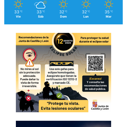
33
33
32
32
35
℃
℃
℃
℃
℃
Vie
Sáb
Dom
Lun
Mar