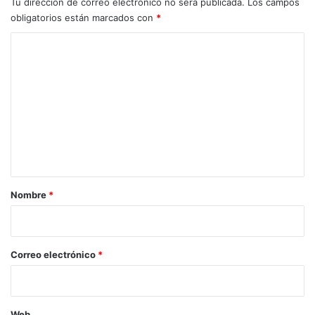
Tu dirección de correo electrónico no será publicada.
Los campos
obligatorios están marcados con
*
C
o
m
e
n
t
a
r
Nombre
*
i
o
*
Correo electrónico
*
Web