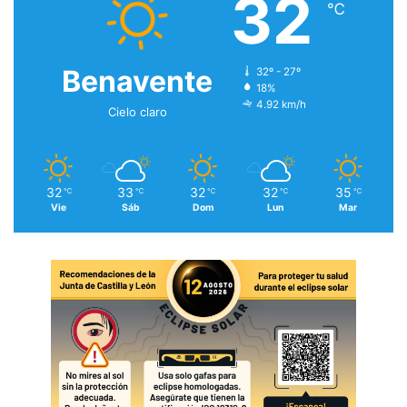
32
℃
Benavente
32º - 27º
18%
4.92 km/h
Cielo claro
32
33
32
32
35
℃
℃
℃
℃
℃
Vie
Sáb
Dom
Lun
Mar