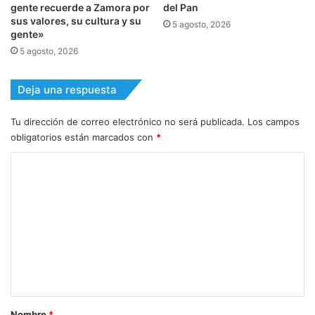
gente recuerde a Zamora por
del Pan
sus valores, su cultura y su
5 agosto, 2026
gente»
5 agosto, 2026
Deja una respuesta
Tu dirección de correo electrónico no será publicada.
Los campos
obligatorios están marcados con
*
C
o
m
e
n
t
a
r
Nombre
*