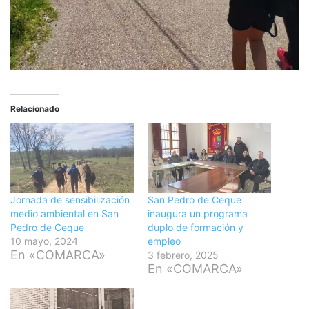
Relacionado
Jornada de sensibilización
San Pedro de Ceque
medio ambiental en San
inaugura un programa
Pedro de Ceque
duplo de formación y
10 mayo, 2024
empleo
En «COMARCA»
3 febrero, 2025
En «COMARCA»