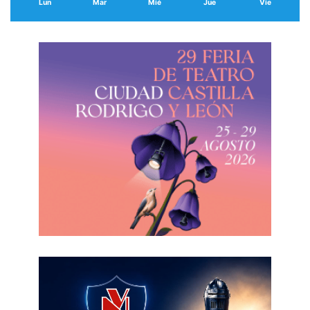
Lun
Mar
Mié
Jue
Vie