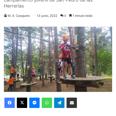
Herrerías
M. A. Casquero
13 junio, 2022
0
1 minuto leído
Facebook
X
Messenger
WhatsApp
Telegram
Compartir via Email