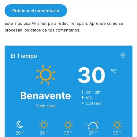
Este sitio usa Akismet para reducir el spam.
Aprende cómo se
procesan los datos de tus comentarios.
El Tiempo
30
℃
Benavente
30º - 28º
19%
2.24 km/h
Cielo claro
29
35
37
37
37
℃
℃
℃
℃
℃