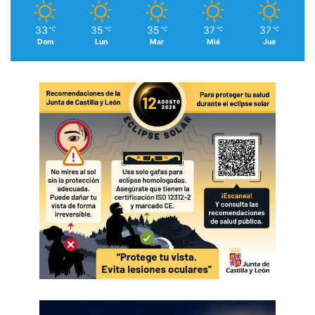
33
35
35
37
37
℃
℃
℃
℃
℃
Dom
Lun
Mar
Mié
Jue