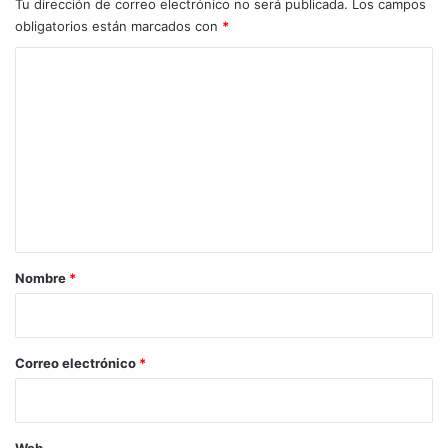
Tu dirección de correo electrónico no será publicada.
Los campos
obligatorios están marcados con
*
C
o
m
e
n
t
a
r
Nombre
*
i
o
*
Correo electrónico
*
Web