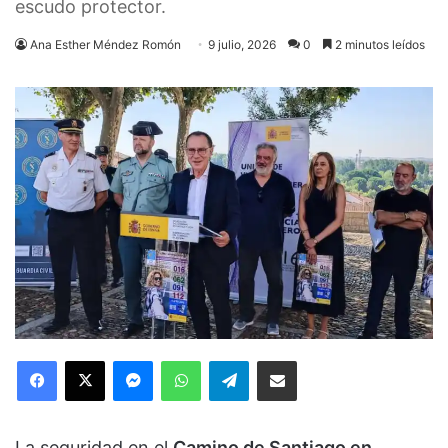
escudo protector.
Ana Esther Méndez Romón
9 julio, 2026
0
2 minutos leídos
Facebook
X
Messenger
WhatsApp
Telegram
Compartir via Email
La seguridad en el
Camino de Santiago en