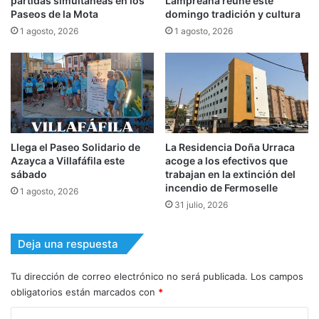
partidas simultáneas en los
Lampreana reúne este
Paseos de la Mota
domingo tradición y cultura
1 agosto, 2026
1 agosto, 2026
Llega el Paseo Solidario de
La Residencia Doña Urraca
Azayca a Villafáfila este
acoge a los efectivos que
sábado
trabajan en la extinción del
incendio de Fermoselle
1 agosto, 2026
31 julio, 2026
Deja una respuesta
Tu dirección de correo electrónico no será publicada.
Los campos
obligatorios están marcados con
*
C