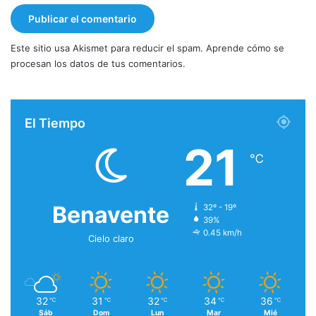
Este sitio usa Akismet para reducir el spam.
Aprende cómo se
procesan los datos de tus comentarios.
El Tiempo
21
℃
Benavente
32º - 19º
39%
0.45 km/h
Cielo claro
32
31
32
34
36
℃
℃
℃
℃
℃
Sáb
Dom
Lun
Mar
Mié