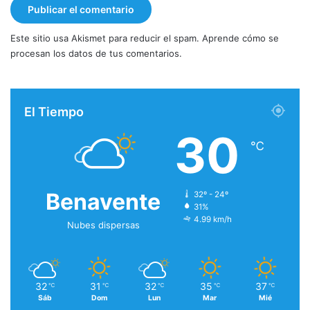
Este sitio usa Akismet para reducir el spam.
Aprende cómo se
procesan los datos de tus comentarios.
El Tiempo
30
℃
Benavente
32º - 24º
31%
4.99 km/h
Nubes dispersas
32
31
32
35
37
℃
℃
℃
℃
℃
Sáb
Dom
Lun
Mar
Mié