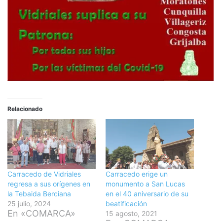
Relacionado
Carracedo de Vidriales
Carracedo erige un
regresa a sus orígenes en
monumento a San Lucas
la Tebaida Berciana
en el 40 aniversario de su
25 julio, 2024
beatificación
En «COMARCA»
15 agosto, 2021