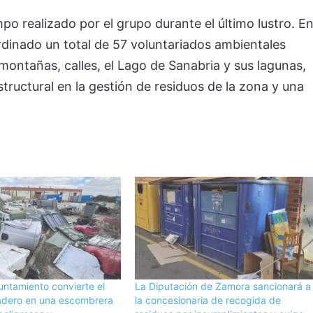
po realizado por el grupo durante el último lustro. E
ordinado un total de 57 voluntariados ambientales
 montañas, calles, el Lago de Sanabria y sus lagunas,
ructural en la gestión de residuos de la zona y una
untamiento convierte el
La Diputación de Zamora sancionará a
adero en una escombrera
la concesionaria de recogida de