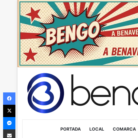
Facebook
X
Messenger
PORTADA
LOCAL
COMARCA
Compartir via Email