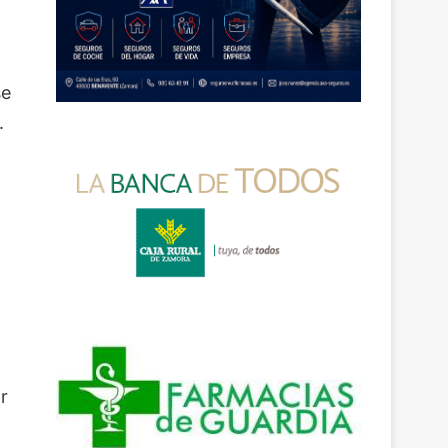
se
.
r