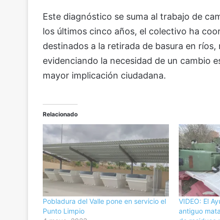
Este diagnóstico se suma al trabajo de cam
los últimos cinco años, el colectivo ha co
destinados a la retirada de basura en ríos,
evidenciando la necesidad de un cambio est
mayor implicación ciudadana.
Relacionado
Pobladura del Valle pone en servicio el
VIDEO: El Ay
Punto Limpio
antiguo mat