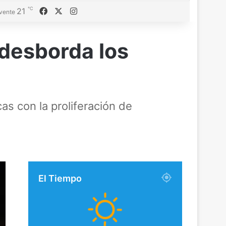
℃
Facebook
X
Instagram
21
vente
 desborda los
as con la proliferación de
El Tiempo