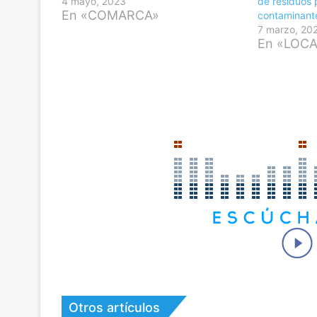
4 mayo, 2023
de residuos 
En «COMARCA»
contaminant
7 marzo, 20
En «LOC
Otros artículos