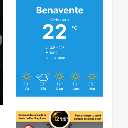
Benavente
Cielo claro
22
℃
33º - 22º
54%
1.34 km/h
33
33
32
33
35
℃
℃
℃
℃
℃
Vie
Sáb
Dom
Lun
Mar