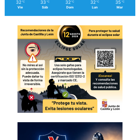
32
33
32
32
35
℃
℃
℃
℃
℃
Vie
Sáb
Dom
Lun
Mar