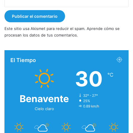
Este sitio usa Akismet para reducir el spam.
Aprende cómo se
procesan los datos de tus comentarios.
El Tiempo
30
℃
Benavente
32º - 27º
25%
0.89 km/h
Cielo claro