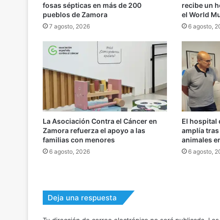
fosas sépticas en más de 200
recibe un h
pueblos de Zamora
el World M
7 agosto, 2026
6 agosto, 
La Asociación Contra el Cáncer en
El hospital
Zamora refuerza el apoyo a las
amplía tra
familias con menores
animales e
6 agosto, 2026
6 agosto, 
Deja una respuesta
Tu dirección de correo electrónico no será publicada.
Los