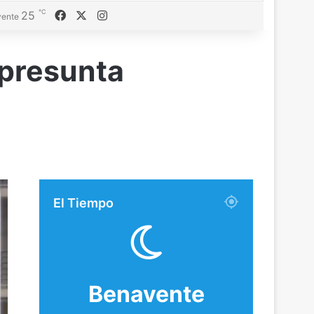
℃
25
Facebook
X
Instagram
ente
 presunta
El Tiempo
Benavente