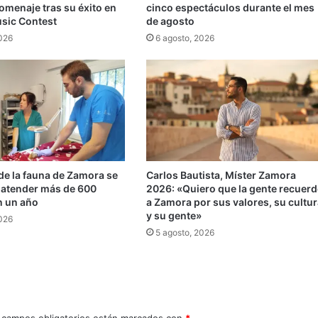
omenaje tras su éxito en
cinco espectáculos durante el mes
usic Contest
de agosto
2026
6 agosto, 2026
 de la fauna de Zamora se
Carlos Bautista, Míster Zamora
s atender más de 600
2026: «Quiero que la gente recuerd
n un año
a Zamora por sus valores, su cultur
y su gente»
2026
5 agosto, 2026
 campos obligatorios están marcados con
*