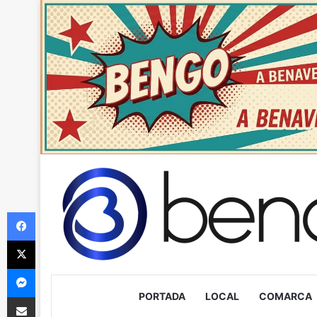
Facebook
X
Messenger
PORTADA
LOCAL
COMARCA
Compartir via Email