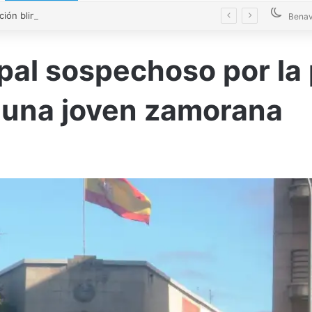
La Diputación blinda la limpieza de fosas sépticas en más de 200 pueblos de Zamora
Benav
ipal sospechoso por la
a una joven zamorana