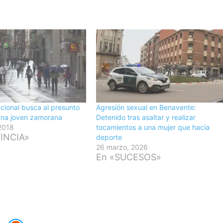
acional busca al presunto
Agresión sexual en Benavente:
una joven zamorana
Detenido tras asaltar y realizar
 2018
tocamientos a una mujer que hacía
INCIA»
deporte
26 marzo, 2026
En «SUCESOS»