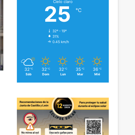
Cielo claro
25
℃
32º - 19º
31%
0.45 km/h
32
32
32
35
36
℃
℃
℃
℃
℃
Sáb
Dom
Lun
Mar
Mié