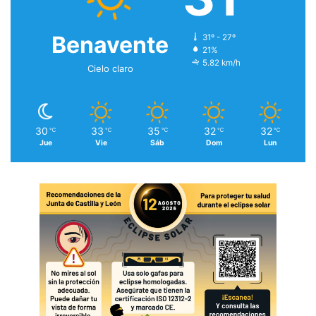
Benavente
31º - 27º
21%
5.82 km/h
Cielo claro
30
33
35
32
32
℃
℃
℃
℃
℃
Jue
Vie
Sáb
Dom
Lun