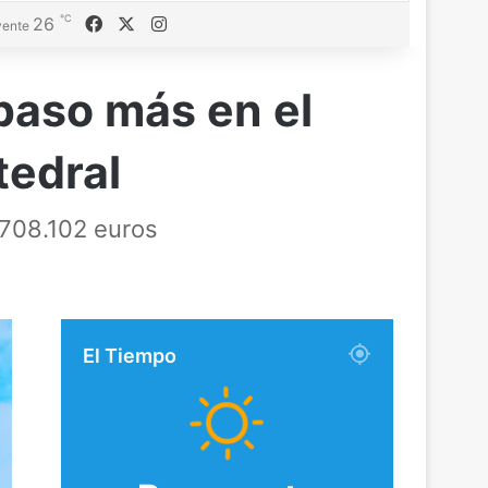
℃
Facebook
X
Instagram
26
ente
paso más en el
tedral
 708.102 euros
El Tiempo