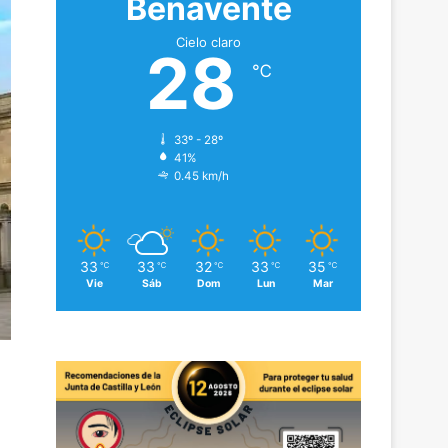
Benavente
Cielo claro
28
℃
33º - 28º
41%
0.45 km/h
33
33
32
33
35
℃
℃
℃
℃
℃
Vie
Sáb
Dom
Lun
Mar