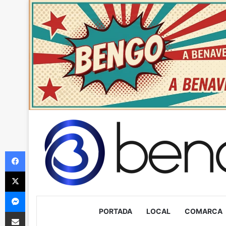
Facebook
X
Messenger
PORTADA
LOCAL
COMARCA
Compartir via Email