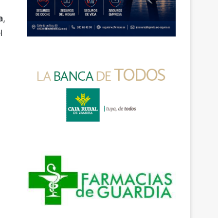
a
,
l