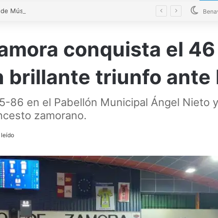
La Banda de Música de Zamora recibe un homenaje tras su éxito en el World Music Contest
Bena
Zamora conquista el 46
 brillante triunfo ante 
-86 en el Pabellón Municipal Ángel Nieto y 
oncesto zamorano.
 leído