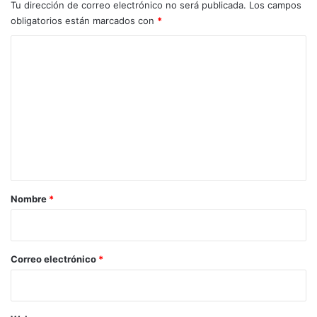
Tu dirección de correo electrónico no será publicada.
Los campos
obligatorios están marcados con
*
C
o
m
e
n
t
a
r
Nombre
*
i
o
*
Correo electrónico
*