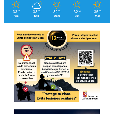
33
33
32
32
35
℃
℃
℃
℃
℃
Vie
Sáb
Dom
Lun
Mar