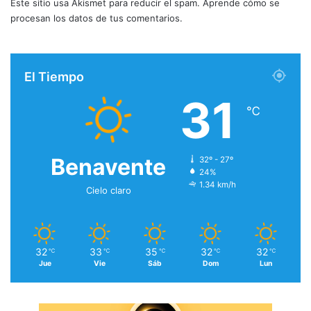
Este sitio usa Akismet para reducir el spam.
Aprende cómo se
procesan los datos de tus comentarios.
El Tiempo
31
℃
Benavente
32º - 27º
24%
1.34 km/h
Cielo claro
32
33
35
32
32
℃
℃
℃
℃
℃
Jue
Vie
Sáb
Dom
Lun