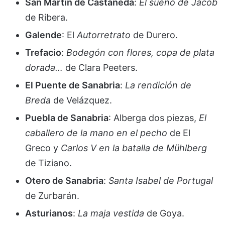
San Martín de Castañeda
:
El sueño de Jacob
de Ribera.
Galende
: El
Autorretrato
de Durero.
Trefacio
:
Bodegón con flores, copa de plata
dorada…
de Clara Peeters.
El Puente de Sanabria
:
La rendición de
Breda
de Velázquez.
Puebla de Sanabria
: Alberga dos piezas,
El
caballero de la mano en el pecho
de El
Greco y
Carlos V en la batalla de Mühlberg
de Tiziano.
Otero de Sanabria
:
Santa Isabel de Portugal
de Zurbarán.
Asturianos
:
La maja vestida
de Goya.