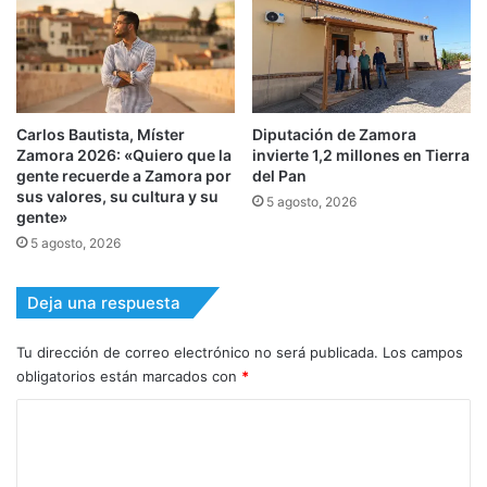
Carlos Bautista, Míster
Diputación de Zamora
Zamora 2026: «Quiero que la
invierte 1,2 millones en Tierra
gente recuerde a Zamora por
del Pan
sus valores, su cultura y su
5 agosto, 2026
gente»
5 agosto, 2026
Deja una respuesta
Tu dirección de correo electrónico no será publicada.
Los campos
obligatorios están marcados con
*
C
o
m