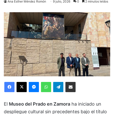
Ana Esther Méndez Romón
9 julio, 2026
0
2 minutos leídos
Facebook
X
Messenger
WhatsApp
Telegram
Compartir via Email
El
Museo del Prado en Zamora
ha iniciado un
despliegue cultural sin precedentes bajo el título