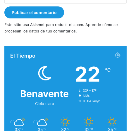
Este sitio usa Akismet para reducir el spam.
Aprende cómo se
procesan los datos de tus comentarios.
El Tiempo
22
℃
Benavente
33º - 17º
66%
10.04 km/h
Cielo claro
33
35
32
32
35
℃
℃
℃
℃
℃