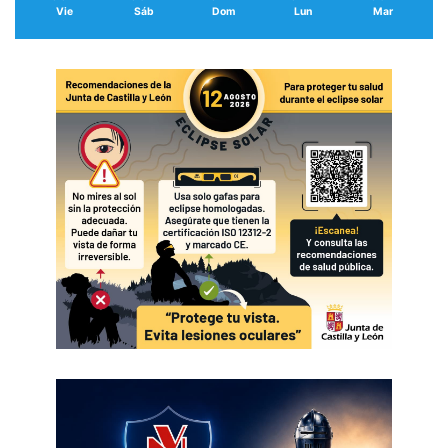
Vie
Sáb
Dom
Lun
Mar