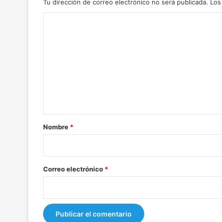
Tu dirección de correo electrónico no será publicada.
Los
C
o
m
e
n
t
a
r
Nombre
*
i
o
*
Correo electrónico
*