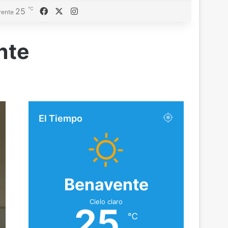
℃
Facebook
X
Instagram
25
ente
nte
El Tiempo
Benavente
Cielo claro
25
℃