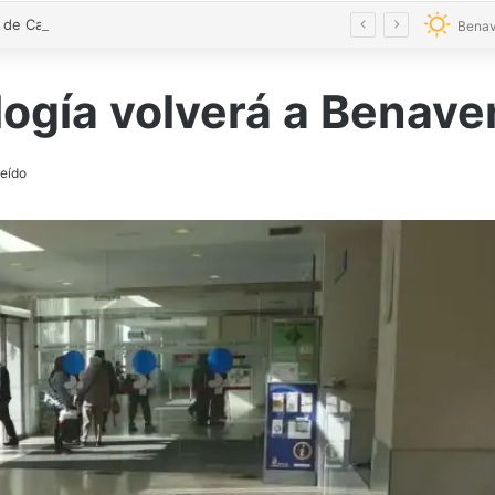
El alcalde de Castrogonzalo pide frenar la tensión tras un acto vandálico contra una edil
Benav
ología volverá a Benave
leído