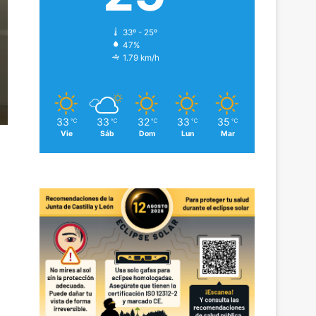
33º - 25º
47%
1.79 km/h
33
33
32
33
35
℃
℃
℃
℃
℃
Vie
Sáb
Dom
Lun
Mar