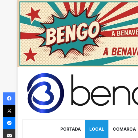
Facebook
X
Messenger
PORTADA
LOCAL
COMARCA
Compartir via Email