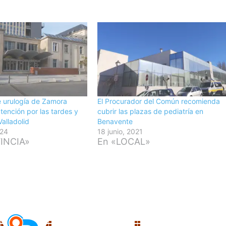
de urulogía de Zamora
El Procurador del Común recomienda
tención por las tardes y
cubrir las plazas de pediatría en
alladolid
Benavente
024
18 junio, 2021
INCIA»
En «LOCAL»