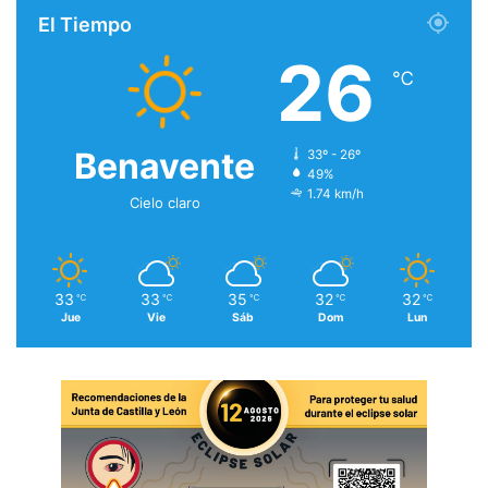
El Tiempo
26
℃
Benavente
33º - 26º
49%
1.74 km/h
Cielo claro
33
33
35
32
32
℃
℃
℃
℃
℃
Jue
Vie
Sáb
Dom
Lun