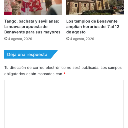
Tango, bachata y sevillanas:
Los templos de Benavente
la nueva propuesta de
amplían horarios del 7 al 12
Benavente para sus mayores
de agosto
4 agosto, 2026
4 agosto, 2026
Deja una respuesta
Tu dirección de correo electrónico no será publicada.
Los campos
obligatorios están marcados con
*
C
o
m
e
n
t