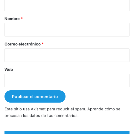
a
r
Nombre
*
i
o
*
Correo electrónico
*
Web
Este sitio usa Akismet para reducir el spam.
Aprende cómo se
procesan los datos de tus comentarios.