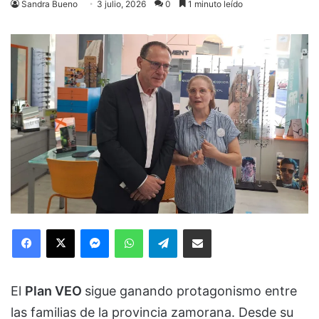
Sandra Bueno
3 julio, 2026
0
1 minuto leído
Facebook
X
Messenger
WhatsApp
Telegram
Compartir via Email
El
Plan VEO
sigue ganando protagonismo entre
las familias de la provincia zamorana. Desde su