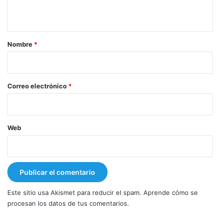
t
a
r
Nombre
*
i
o
*
Correo electrónico
*
Web
Este sitio usa Akismet para reducir el spam.
Aprende cómo se
procesan los datos de tus comentarios.