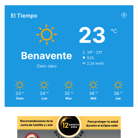
El Tiempo
23
℃
Benavente
33º - 23º
52%
2.24 km/h
Cielo claro
33
34
35
36
38
℃
℃
℃
℃
℃
Dom
Lun
Mar
Mié
Jue