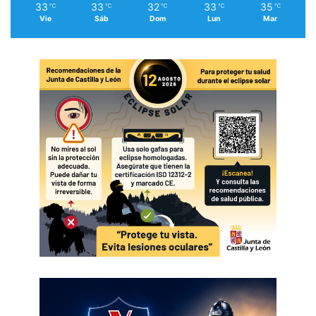
33
33
32
33
35
℃
℃
℃
℃
℃
Vie
Sáb
Dom
Lun
Mar