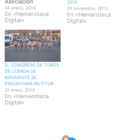
Asociación
2014
Benaventana del
24 enero, 2014
25 noviembre, 2013
Toro Enmaromado ·
En «Hemeroteca
En «Hemeroteca
ABTE) en nuestro
Digital»
Digital»
informativo local
BENAVENTE HOY,
con motivo de su
exposición en FITUR
del XI Congreso de
Toros de Cuerda que
se celebrará en
EL CONGRESO DE TOROS
Benavente el 4, 5 y 6
DE CUERDA DE
de Julio. ***
BENAVENTE SE
Destacar que
PRESENTARÁ EN FITUR
todos…
21 enero, 2014
En «Hemeroteca
Digital»