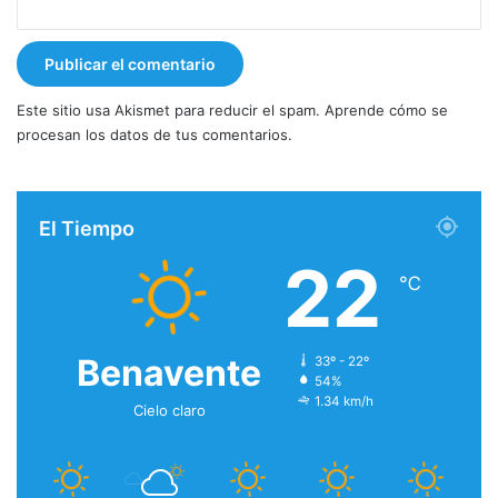
Este sitio usa Akismet para reducir el spam.
Aprende cómo se
procesan los datos de tus comentarios.
El Tiempo
22
℃
Benavente
33º - 22º
54%
1.34 km/h
Cielo claro