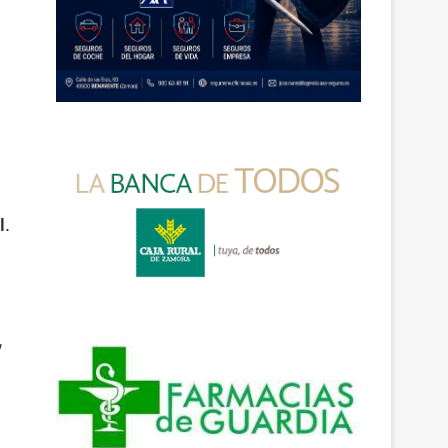
l
.
,