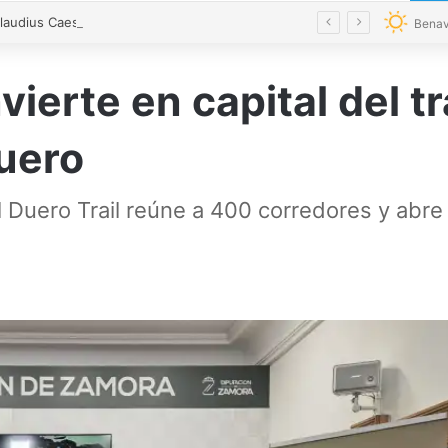
Tiberius Claudius Caesar Augustus Germanicus se dirige a Petavonium para inaugurar en Santibáñez de Vidriales el mercado astur romano
Benav
ierte en capital del tr
uero
 Duero Trail reúne a 400 corredores y abre 