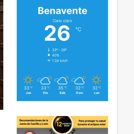
Benavente
Cielo claro
26
℃
33º - 26º
40%
1.34 km/h
33
33
35
32
32
℃
℃
℃
℃
℃
Jue
Vie
Sáb
Dom
Lun