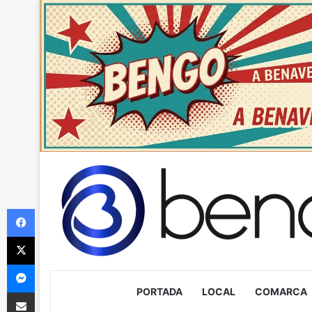
Facebook
X
Messenger
PORTADA
LOCAL
COMARCA
Compartir via Email