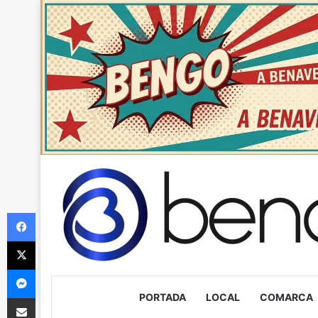
Facebook
X
Messenger
PORTADA
LOCAL
COMARCA
Compartir via Email