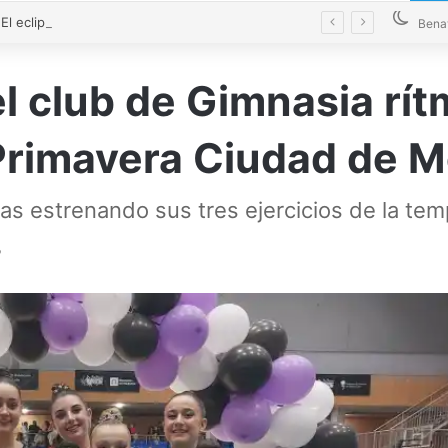
VÍDEO | El eclipse y el Toro Enmaromado toman el cielo de Benavente con 300 drones
Bena
l club de Gimnasia rít
Primavera Ciudad de M
as estrenando sus tres ejercicios de la te
o