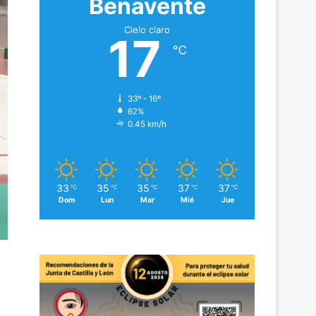
Benavente
Cielo claro
17
℃
33º - 16º
62%
0.45 km/h
33
35
35
37
37
℃
℃
℃
℃
℃
Dom
Lun
Mar
Mié
Jue