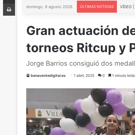
Imprimir
domingo, 9 agosto 2026
ÚLTIMAS NOTICIAS
Gran actuación de
torneos Ritcup y 
Jorge Barrios consiguió dos medall
benaventedigital.es
1 abril, 2025
0
1 minuto leíd