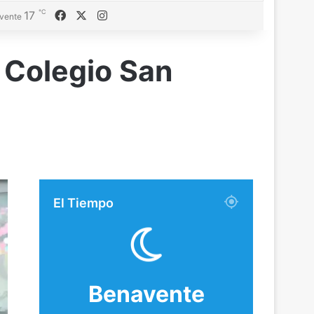
℃
17
Facebook
X
Instagram
vente
l Colegio San
El Tiempo
Benavente