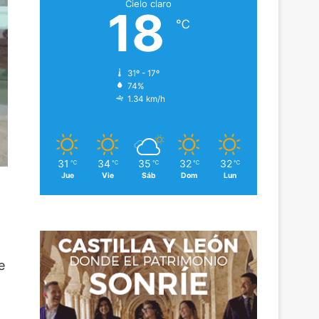
Cielo claro
18
℃
31º - 17º
74%
1.34 km/h
31
34
35
32
32
℃
℃
℃
℃
℃
Jue
Vie
Sáb
Dom
Lun
e