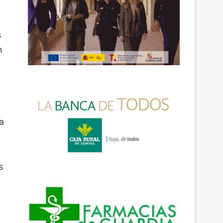
s
n
a
s