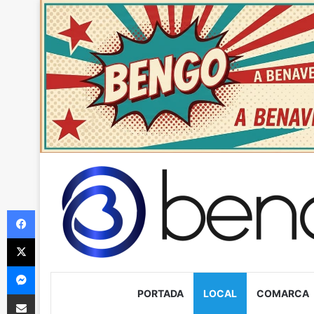
Facebook
X
Messenger
PORTADA
LOCAL
COMARCA
Compartir via Email