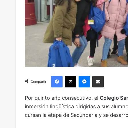
Facebook
X
Messenger
Compartir via Email
Compartir
Por quinto año consecutivo, el
Colegio Sa
inmersión lingüística dirigidas a sus alumn
cursan la etapa de Secundaria y se desarrol