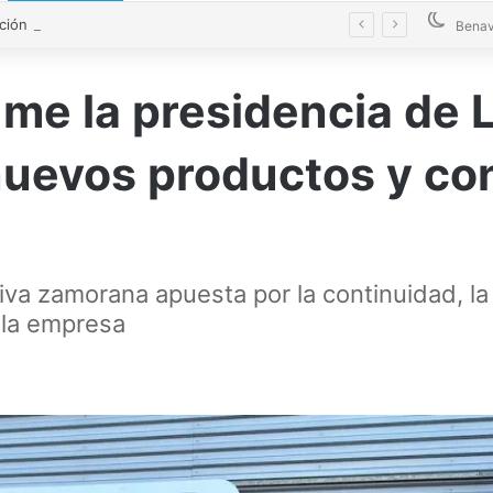
La Diputación blinda la limpieza de fosas sépticas en más de 200 pueblos de Zamora
Benav
me la presidencia de 
nuevos productos y con
iva zamorana apuesta por la continuidad, la
 la empresa