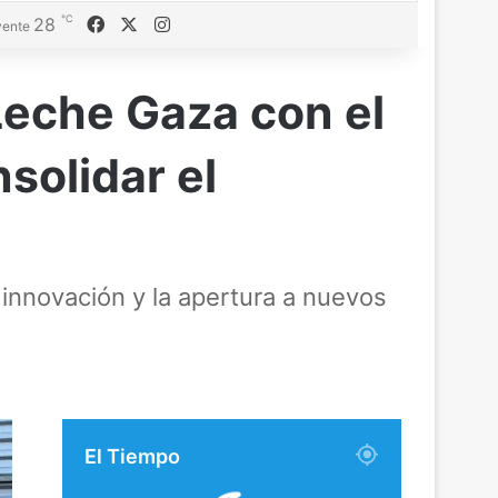
℃
Facebook
X
Instagram
28
ente
Leche Gaza con el
solidar el
 innovación y la apertura a nuevos
El Tiempo