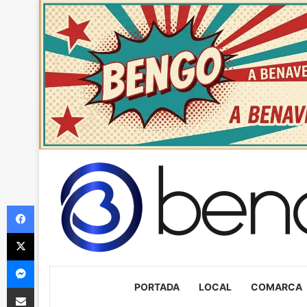
Facebook
X
Messenger
PORTADA
LOCAL
COMARCA
Compartir via Email