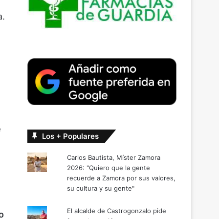
a.
a
e
Los + Populares
Carlos Bautista, Míster Zamora
2026: "Quiero que la gente
recuerde a Zamora por sus valores,
su cultura y su gente"
El alcalde de Castrogonzalo pide
o