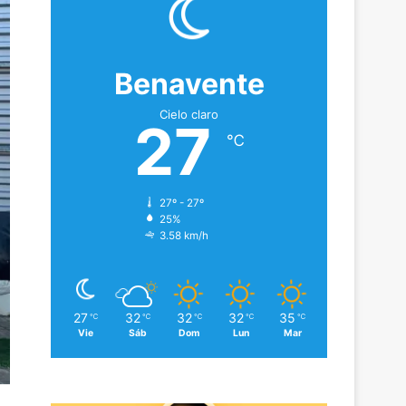
Benavente
Cielo claro
27
℃
27º - 27º
25%
3.58 km/h
27
32
32
32
35
℃
℃
℃
℃
℃
Vie
Sáb
Dom
Lun
Mar