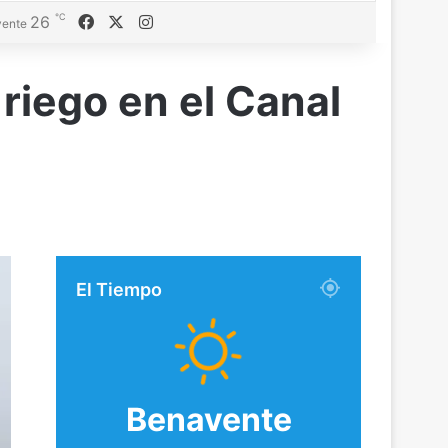
℃
Facebook
X
Instagram
26
ente
riego en el Canal
El Tiempo
Benavente