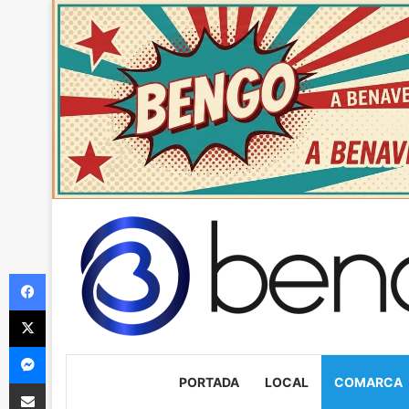
Facebook
X
Messenger
PORTADA
LOCAL
COMARCA
Compartir via Email