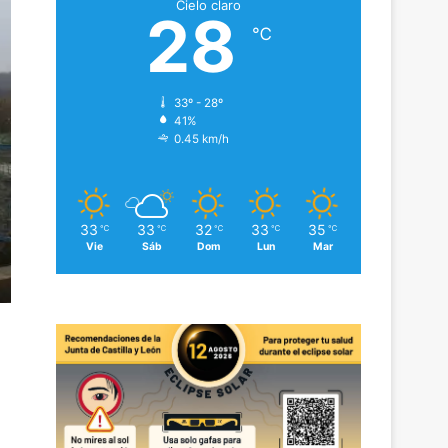
Cielo claro
28
℃
33º - 28º
41%
0.45 km/h
33
33
32
33
35
℃
℃
℃
℃
℃
Vie
Sáb
Dom
Lun
Mar