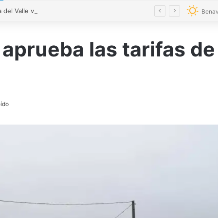
Pobladura del Valle viaja a su pasado para redescubrir su historia
Benav
aprueba las tarifas de 
eído