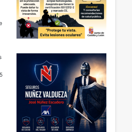
e
s
25