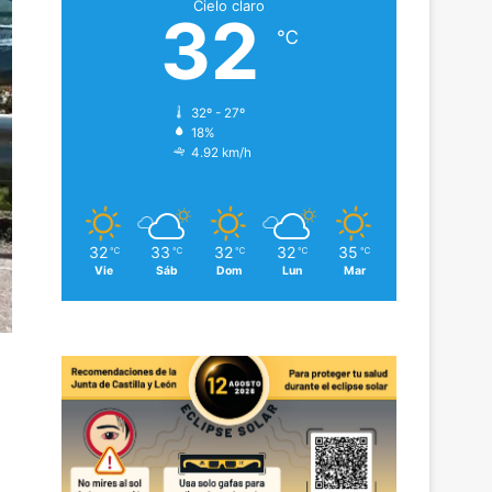
Cielo claro
32
℃
32º - 27º
18%
4.92 km/h
32
33
32
32
35
℃
℃
℃
℃
℃
Vie
Sáb
Dom
Lun
Mar