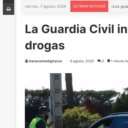
Imprimir
viernes, 7 agosto 2026
ÚLTIMAS NOTICIAS
La Guardia Civil i
drogas
benaventedigital.es
6 agosto, 2020
0
1 minuto le