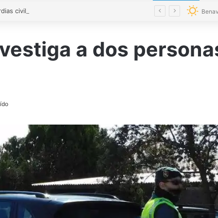
«Los guardias civiles de Zamora estamos destrozados»: el homenaje a las tres mujeres asesinadas por violencia machista
Benav
nvestiga a dos persona
ído