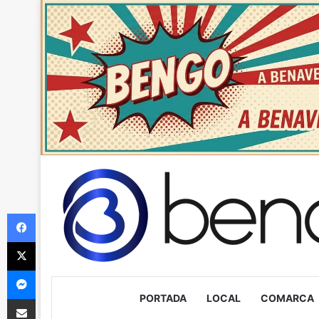
Facebook
X
Messenger
PORTADA
LOCAL
COMARCA
Compartir via Email