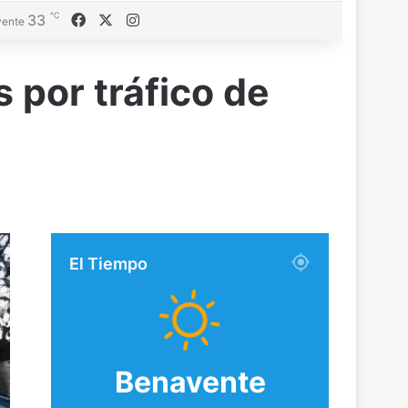
℃
Facebook
X
Instagram
33
ente
s por tráfico de
El Tiempo
Benavente