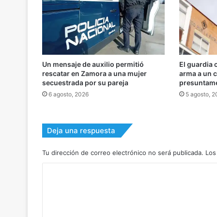
Un mensaje de auxilio permitió
El guardia 
rescatar en Zamora a una mujer
arma a un 
secuestrada por su pareja
presuntame
6 agosto, 2026
5 agosto, 
Deja una respuesta
Tu dirección de correo electrónico no será publicada.
Los
C
o
m
e