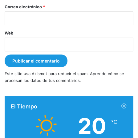
*
Correo electrónico
*
Web
Este sitio usa Akismet para reducir el spam.
Aprende cómo se
procesan los datos de tus comentarios.
El Tiempo
20
℃