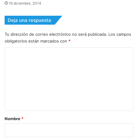
19 diciembre, 2014
Deja una respuesta
Tu dirección de correo electrónico no será publicada.
Los campos
obligatorios están marcados con
*
C
o
m
e
n
t
a
r
Nombre
*
i
o