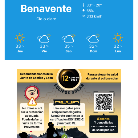
Benavente
33º - 20º
68%
3.13 km/h
Cielo claro
33
33
35
32
32
℃
℃
℃
℃
℃
Jue
Vie
Sáb
Dom
Lun