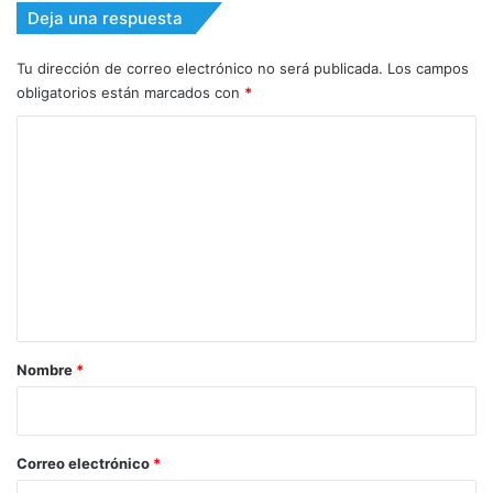
Deja una respuesta
Tu dirección de correo electrónico no será publicada.
Los campos
obligatorios están marcados con
*
C
o
m
e
n
t
a
r
Nombre
*
i
o
*
Correo electrónico
*