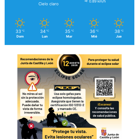
0.89 km/h
Cielo claro
33
34
35
36
38
℃
℃
℃
℃
℃
Dom
Lun
Mar
Mié
Jue