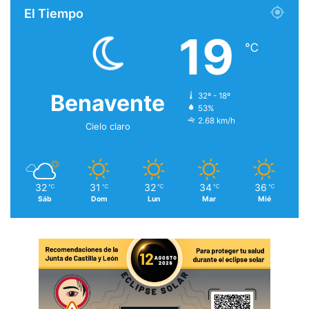
El Tiempo
19
℃
Benavente
32º - 18º
53%
2.68 km/h
Cielo claro
32
31
32
34
36
℃
℃
℃
℃
℃
Sáb
Dom
Lun
Mar
Mié