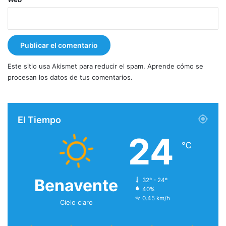
Este sitio usa Akismet para reducir el spam.
Aprende cómo se
procesan los datos de tus comentarios.
El Tiempo
24
℃
Benavente
32º - 24º
40%
0.45 km/h
Cielo claro