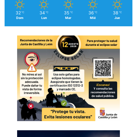
32
34
35
36
38
℃
℃
℃
℃
℃
Dom
Lun
Mar
Mié
Jue