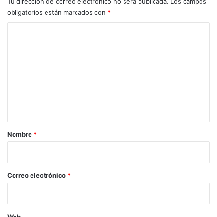
Tu dirección de correo electrónico no será publicada.
Los campos
obligatorios están marcados con
*
C
o
m
e
n
t
a
r
Nombre
*
i
o
*
Correo electrónico
*
Web