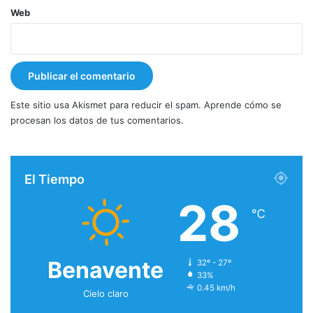
Web
Este sitio usa Akismet para reducir el spam.
Aprende cómo se
procesan los datos de tus comentarios.
El Tiempo
28
℃
Benavente
32º - 27º
33%
0.45 km/h
Cielo claro