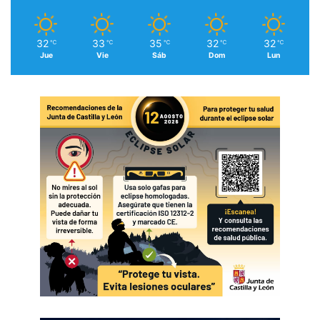
32
33
35
32
32
℃
℃
℃
℃
℃
Jue
Vie
Sáb
Dom
Lun