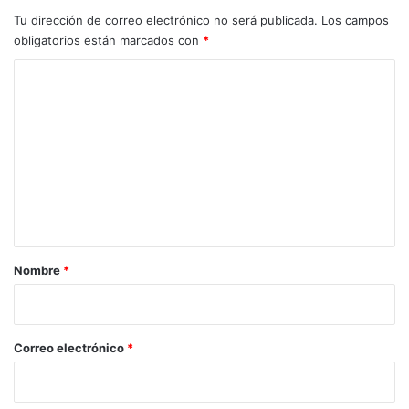
Tu dirección de correo electrónico no será publicada.
Los campos
obligatorios están marcados con
*
C
o
m
e
n
t
a
r
Nombre
*
i
o
*
Correo electrónico
*