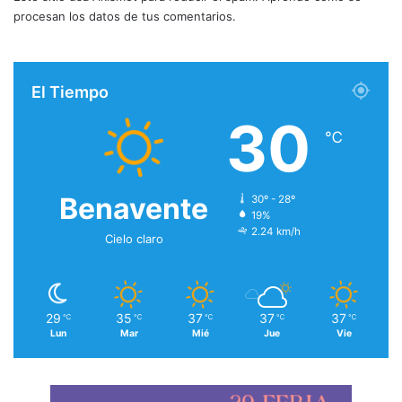
procesan los datos de tus comentarios.
El Tiempo
30
℃
Benavente
30º - 28º
19%
2.24 km/h
Cielo claro
29
35
37
37
37
℃
℃
℃
℃
℃
Lun
Mar
Mié
Jue
Vie