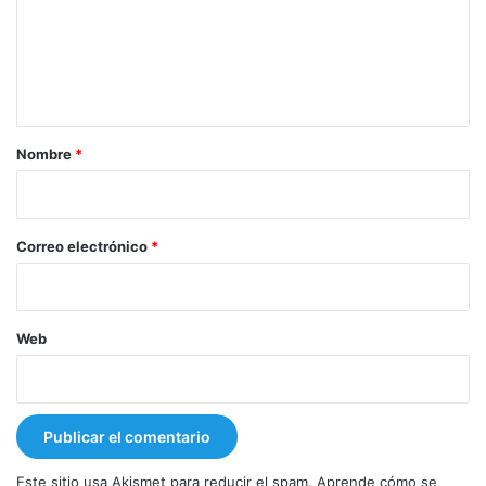
e
n
t
a
r
Nombre
*
i
o
*
Correo electrónico
*
Web
Este sitio usa Akismet para reducir el spam.
Aprende cómo se