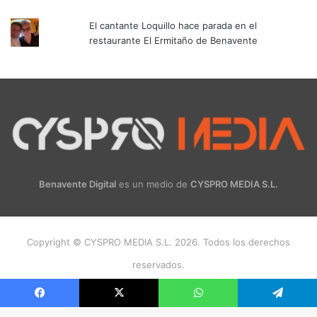
El cantante Loquillo hace parada en el
restaurante El Ermitaño de Benavente
Benavente Digital
es un medio de
CYSPRO MEDIA S.L.
Copyright © CYSPRO MEDIA S.L. 2026. Todos los derechos
reservados.
Facebook
X
Instagram
Facebook
X
WhatsApp
Telegram