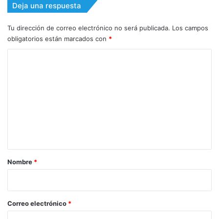
Deja una respuesta
Tu dirección de correo electrónico no será publicada.
Los campos
obligatorios están marcados con
*
C
o
m
e
n
t
a
r
Nombre
*
i
o
*
Correo electrónico
*