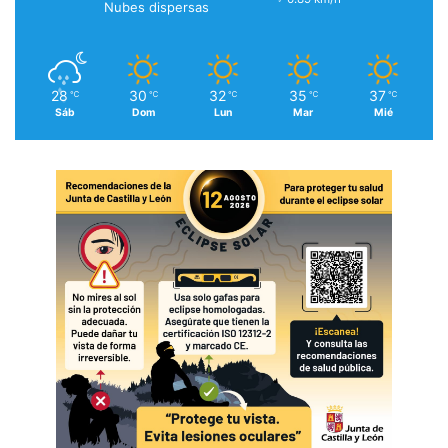
Nubes dispersas
28
30
32
35
37
℃
℃
℃
℃
℃
Sáb
Dom
Lun
Mar
Mié