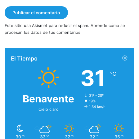
Este sitio usa Akismet para reducir el spam.
Aprende cómo se
procesan los datos de tus comentarios.
El Tiempo
31
℃
Benavente
31º - 28º
19%
1.34 km/h
Cielo claro
30
33
32
32
35
℃
℃
℃
℃
℃