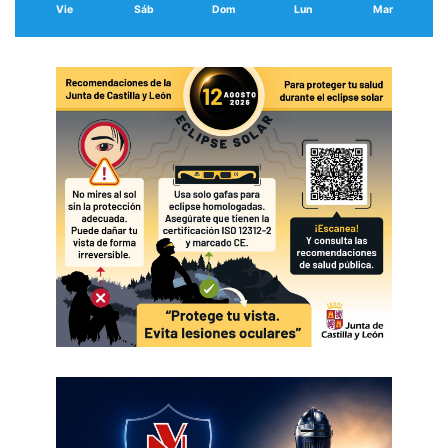
Vie
Sáb
Dom
Lun
Mar