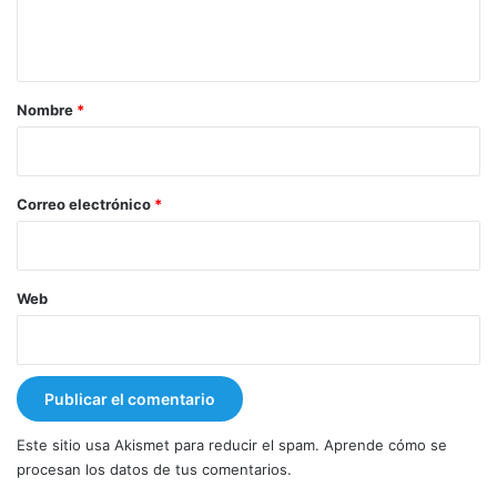
n
t
a
r
Nombre
*
i
o
*
Correo electrónico
*
Web
Este sitio usa Akismet para reducir el spam.
Aprende cómo se
procesan los datos de tus comentarios.