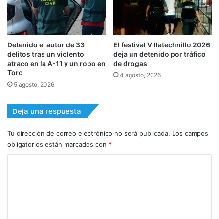
Detenido el autor de 33
El festival Villatechnillo 2026
delitos tras un violento
deja un detenido por tráfico
atraco en la A-11 y un robo en
de drogas
Toro
4 agosto, 2026
5 agosto, 2026
Deja una respuesta
Tu dirección de correo electrónico no será publicada.
Los campos
obligatorios están marcados con
*
C
o
m
e