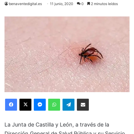
benaventedigital.es
11 junio, 2020
0
2 minutos leídos
Facebook
X
Messenger
WhatsApp
Telegram
Compartir via Email
La Junta de Castilla y León, a través de la
Dirección General de Salud Pública y su Servicio