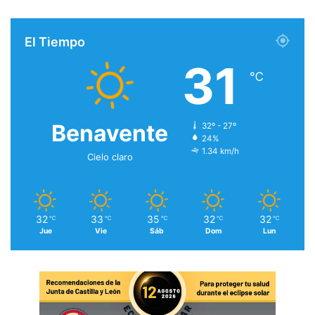
El Tiempo
31
℃
Benavente
32º - 27º
24%
1.34 km/h
Cielo claro
32
33
35
32
32
℃
℃
℃
℃
℃
Jue
Vie
Sáb
Dom
Lun