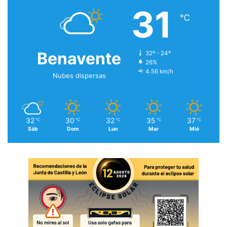
31
℃
Benavente
32º - 24º
26%
4.56 km/h
Nubes dispersas
32
30
32
35
37
℃
℃
℃
℃
℃
Sáb
Dom
Lun
Mar
Mié