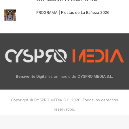
PROGRAMA | Fiestas de La Bañeza 2026
Benavente Digital
es un medio de
CYSPRO MEDIA S.L.
Copyright © CYSPRO MEDIA S.L. 2026. Todos los derechos
reservados.
Facebook
X
Instagram