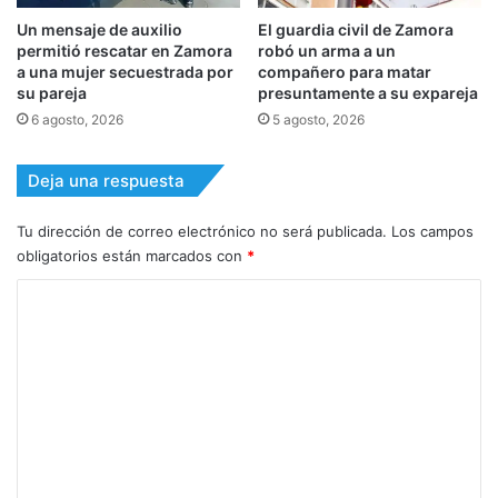
Un mensaje de auxilio
El guardia civil de Zamora
permitió rescatar en Zamora
robó un arma a un
a una mujer secuestrada por
compañero para matar
su pareja
presuntamente a su expareja
6 agosto, 2026
5 agosto, 2026
Deja una respuesta
Tu dirección de correo electrónico no será publicada.
Los campos
obligatorios están marcados con
*
C
o
m
e
n
t
a