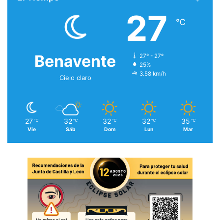
27
℃
Benavente
27º - 27º
25%
3.58 km/h
Cielo claro
27
32
32
32
35
℃
℃
℃
℃
℃
Vie
Sáb
Dom
Lun
Mar