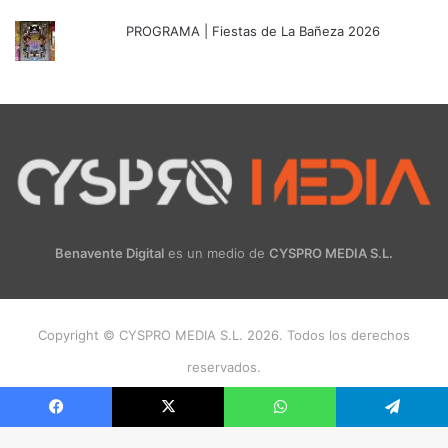
PROGRAMA | Fiestas de La Bañeza 2026
Benavente Digital
es un medio de
CYSPRO MEDIA S.L.
Copyright © CYSPRO MEDIA S.L. 2026. Todos los derechos
reservados.
Facebook
X
Instagram
Facebook
X
WhatsApp
Telegram