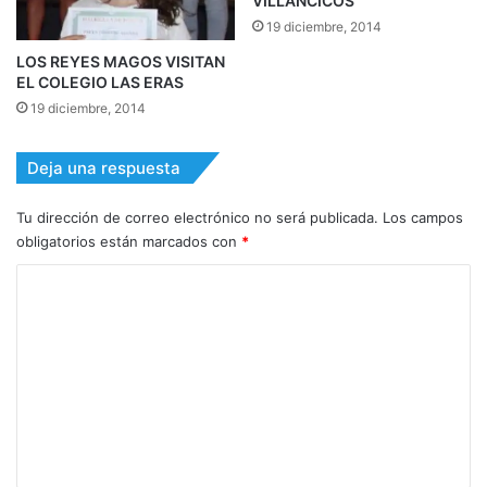
VILLANCICOS
19 diciembre, 2014
LOS REYES MAGOS VISITAN
EL COLEGIO LAS ERAS
19 diciembre, 2014
Deja una respuesta
Tu dirección de correo electrónico no será publicada.
Los campos
obligatorios están marcados con
*
C
o
m
e
n
t
a