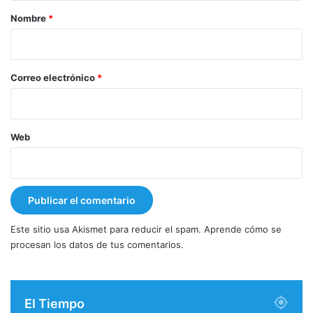
r
Nombre
*
i
o
*
Correo electrónico
*
Web
Este sitio usa Akismet para reducir el spam.
Aprende cómo se
procesan los datos de tus comentarios.
El Tiempo