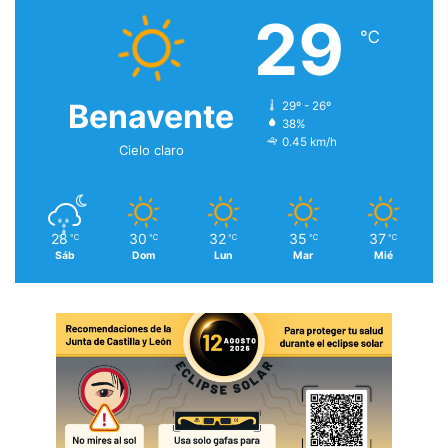
29
℃
Benavente
29º - 26º
38%
0.45 km/h
Cielo claro
28
30
32
35
37
℃
℃
℃
℃
℃
Sáb
Dom
Lun
Mar
Mié