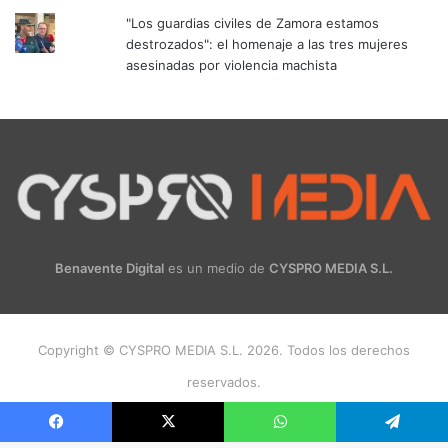
"Los guardias civiles de Zamora estamos
destrozados": el homenaje a las tres mujeres
asesinadas por violencia machista
Benavente Digital
es un medio de
CYSPRO MEDIA S.L.
Copyright © CYSPRO MEDIA S.L. 2026. Todos los derechos
reservados.
Facebook
X
Instagram
Facebook
X
WhatsApp
Telegram