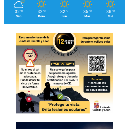
32
32
32
35
36
℃
℃
℃
℃
℃
Sáb
Dom
Lun
Mar
Mié