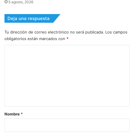
5 agosto, 2026
Deja una respuesta
Tu dirección de correo electrónico no será publicada.
Los campos
obligatorios están marcados con
*
C
o
m
e
n
t
a
r
Nombre
*
i
o