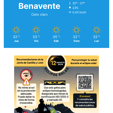
Benavente
32º - 27º
23%
0.45 km/h
Cielo claro
32
33
35
32
32
℃
℃
℃
℃
℃
Jue
Vie
Sáb
Dom
Lun