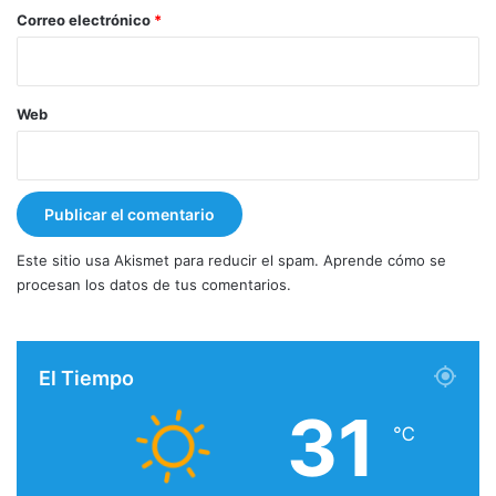
*
Correo electrónico
*
Web
Este sitio usa Akismet para reducir el spam.
Aprende cómo se
procesan los datos de tus comentarios.
El Tiempo
31
℃