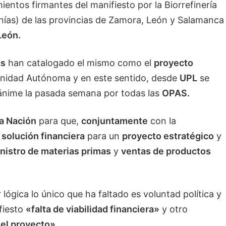
entos firmantes del manifiesto por la Biorrefinería
ías) de las provincias de Zamora, León y Salamanca
León.
as
han catalogado el mismo como el
proyecto
nidad Autónoma y en este sentido, desde
UPL
se
ánime la pasada semana por todas las
OPAS.
a Nación
para que,
conjuntamente
con la
a
solución financiera
para un
proyecto estratégico
y
nistro de materias primas
y
ventas de productos
lógica lo único que ha faltado es voluntad política y
fiesto
«falta de viabilidad financiera»
y otro
 el proyecto».