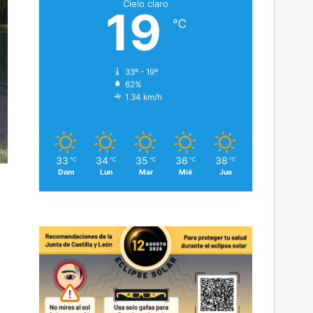
Cielo claro
19
℃
33º - 19º
62%
1.34 km/h
33
34
35
36
38
℃
℃
℃
℃
℃
Dom
Lun
Mar
Mié
Jue