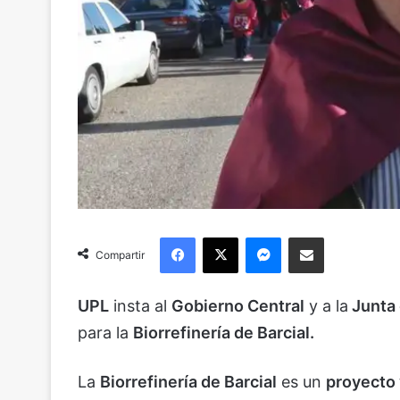
Facebook
X
Messenger
Compartir via Email
Compartir
UPL
insta al
Gobierno Central
y a la
Junta 
para la
Biorrefinería de Barcial.
La
Biorrefinería de Barcial
es un
proyecto 