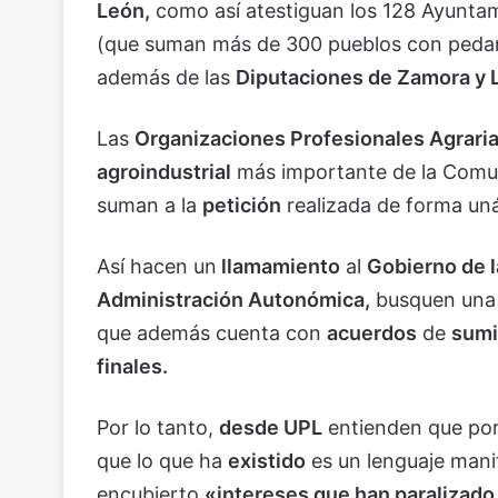
León,
como así atestiguan los 128 Ayuntami
(que suman más de 300 pueblos con pedan
además de las
Diputaciones de Zamora y 
Las
Organizaciones Profesionales Agrari
agroindustrial
más importante de la Comu
suman a la
petición
realizada de forma un
Así hacen un
llamamiento
al
Gobierno de l
Administración Autonómica,
busquen un
que además cuenta con
acuerdos
de
sumi
finales.
Por lo tanto,
desde UPL
entienden que por 
que lo que ha
existido
es un lenguaje mani
encubierto
«intereses que han paralizado