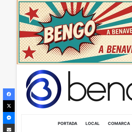
Facebook
X
Messenger
PORTADA
LOCAL
COMARCA
Compartir via Email