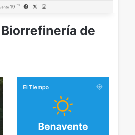
℃
19
Facebook
X
Instagram
vente
 Biorrefinería de
El Tiempo
Benavente