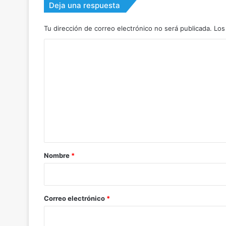
Deja una respuesta
Tu dirección de correo electrónico no será publicada.
Los
C
o
m
e
n
t
a
r
Nombre
*
i
o
*
Correo electrónico
*