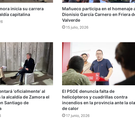
mora inicia su carrera
Mañueco participa en el homenaje 
aldía capitalina
Dionisio García Carnero en Friera d
Valverde
26
15 julio, 2026
entará ‘oficialmente’ al
El PSOE denuncia falta de
 la alcaldía de Zamora el
helicópteros y cuadrillas contra
 en Santiago de
incendios en la provincia ante la ol
a
de calor
6
17 junio, 2026