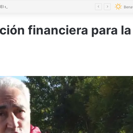
VÍDEO | El eclipse y el Toro Enmaromado toman el cielo de Benavente con 300 drones
Bena
ión financiera para la