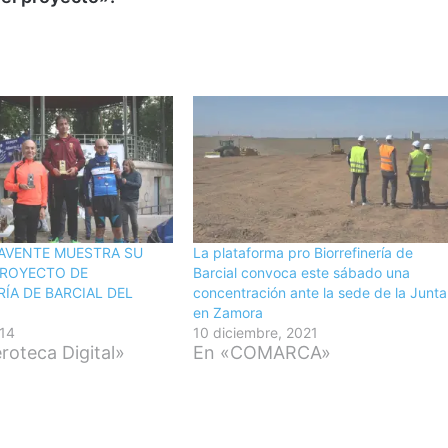
NAVENTE MUESTRA SU
La plataforma pro Biorrefinería de
PROYECTO DE
Barcial convoca este sábado una
RÍA DE BARCIAL DEL
concentración ante la sede de la Junta
en Zamora
014
10 diciembre, 2021
oteca Digital»
En «COMARCA»